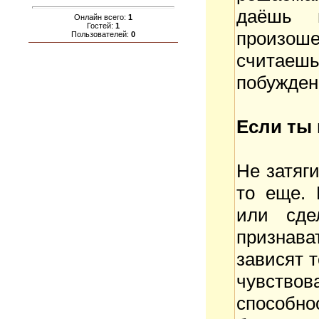
даёшь 
Онлайн всего:
1
Гостей:
1
произоше
Пользователей:
0
считаешь
побужден
Если ты 
Не затяги
то еще. 
или сде
признава
зависят т
чувство
способно