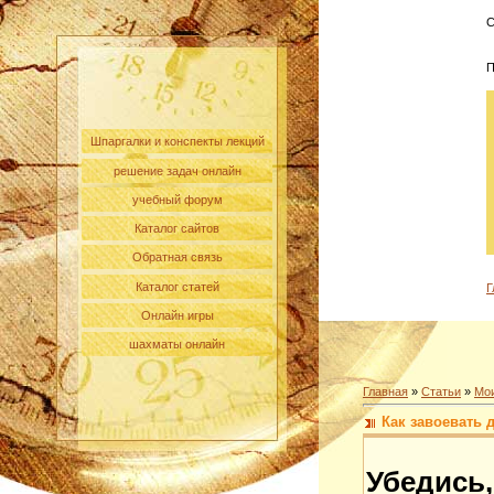
С
П
Шпаргалки и конспекты лекций
решение задач онлайн
учебный форум
Каталог сайтов
Обратная связь
Каталог статей
Г
Онлайн игры
шахматы онлайн
Главная
»
Статьи
»
Мои
Как завоевать
Убедись