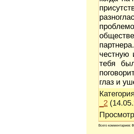
присутс
разногла
пробле
обществен
партнера
честную 
тебя бы
поговори
глаз и уш
Категори
_2
(14.05
Просмотр
Всего комментариев
:
0