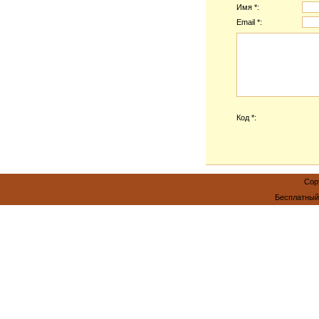
Имя *:
Email *:
Код *:
Cop
Бесплатны