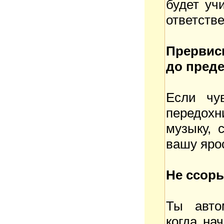
будет уч
ответстве
Прервись
до преде
Если чу
передох
музыку, 
вашу яро
Не ссорь
Ты авто
когда на