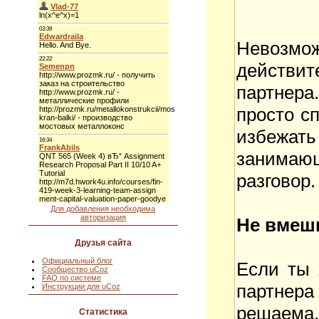
Невозможн
действи
партнера.
просто сп
избежат
занимающ
разговор.
Для добавления необходима
авторизация
Не вмеш
Друзья сайта
Официальный блог
Если ты 
Сообщество uCoz
FAQ по системе
партнера
Инструкции для uCoz
решаема
Статистика