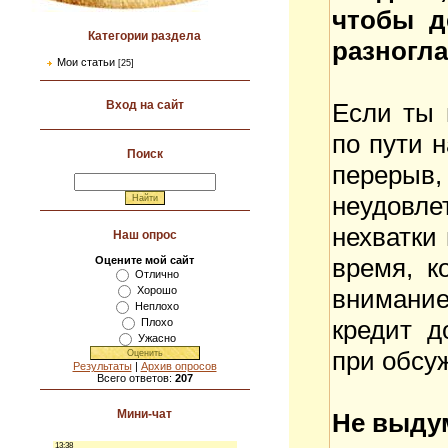
чтобы д
Категории раздела
разногла
Мои статьи
[25]
Если ты 
Вход на сайт
по пути 
Поиск
перер
неудовл
нехватки 
Наш опрос
время, к
Оцените мой сайт
Отлично
внимание
Хорошо
Неплохо
кредит д
Плохо
Ужасно
при обсу
Результаты
|
Архив опросов
Всего ответов:
207
Мини-чат
Не выду