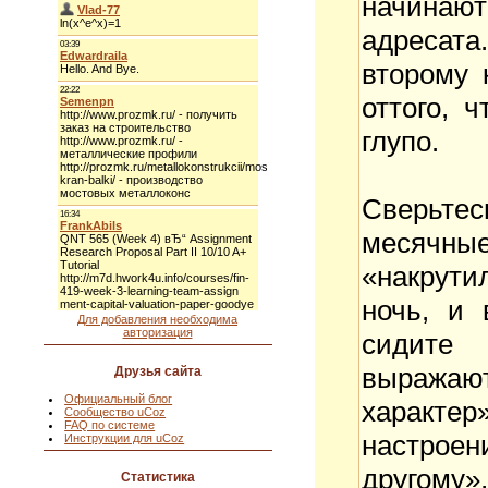
начинаю
адресата
второму 
оттого, 
глупо.
Сверьте
месячны
«накрути
ночь, и 
Для добавления необходима
авторизация
сидите 
выража
Друзья сайта
Официальный блог
характер
Сообщество uCoz
FAQ по системе
настроен
Инструкции для uCoz
другому»
Статистика