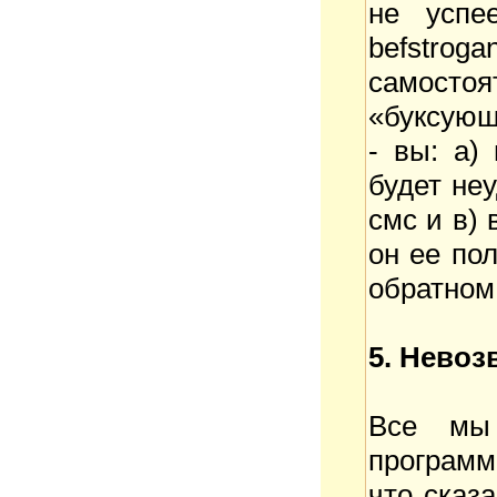
не успее
befstrog
самосто
«буксующ
- вы: а)
будет не
смс и в) 
он ее пол
обратном
5. Невоз
Все мы
программ
что сказ