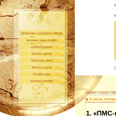
С
П
Шпаргалки и конспекты лекций
решение задач онлайн
учебный форум
Каталог сайтов
Обратная связь
Каталог статей
Г
Онлайн игры
шахматы онлайн
Главная
»
Статьи
»
Мои
6 смсок, котор
1. «ПМС-