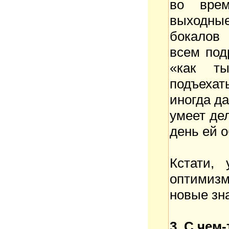
во вре
выходные
бокалов 
всем под
«как ты
подъехать
иногда да
умеет де
день ей 
Кстати,
оптимиз
новые зн
3. С чем