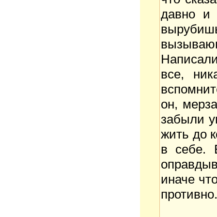
давно и 
вырубишь
вызываю
Написали 
все, ни
вспомнит
он, мерза
забыли у
жить до к
в себе. 
оправды
иначе чт
противно