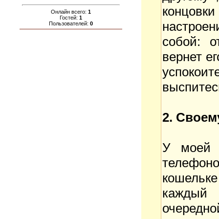
концовк
Онлайн всего:
1
Гостей:
1
настроен
Пользователей:
0
собой: о
вернет ег
успокоит
выспитес
2. Свое
У моей 
телефон
кошельк
каждый 
очередно