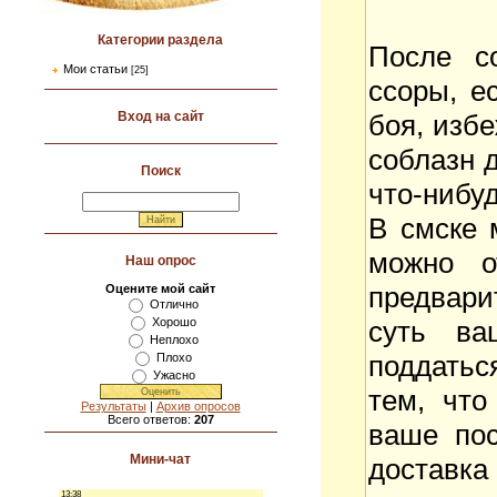
Категории раздела
После с
Мои статьи
[25]
ссоры, е
боя, изб
Вход на сайт
соблазн 
Поиск
что-нибуд
В смске 
можно о
Наш опрос
предвари
Оцените мой сайт
Отлично
суть ва
Хорошо
Неплохо
поддатьс
Плохо
Ужасно
тем, что
Результаты
|
Архив опросов
Всего ответов:
207
ваше по
Мини-чат
доставка