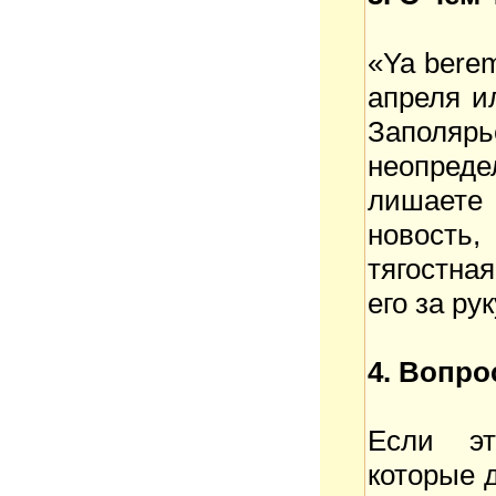
«Ya bere
апреля и
Заполяр
неопреде
лишаете 
новость,
тягостна
его за рук
4. Вопро
Если эт
которые 